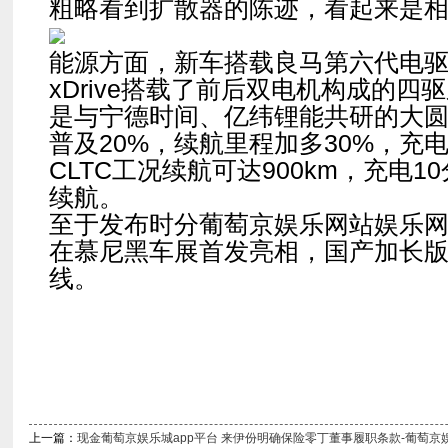
粗略看到扩散器的陈迹，看起来是
能源方面，新车搭载良马第六代电驱能源
xDrive搭载了前后双电机构成的四
是与宁德时间、亿纬锂能共研的大
普及20%，续航里程加多30%，充电
CLTC工况续航可达900km，充电10
续航。
至于发布时分葡萄京娱乐网站娱乐网
在慕尼黑车展首发亮相，国产加长
线。
上一篇：
现金葡萄京娱乐城app平台 来伊份明确保险零丁董事履职条款-葡萄京娱