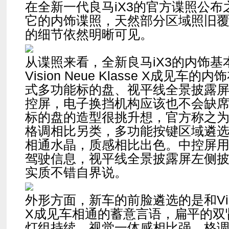
在全新一代良马iX3的官方谍照公
它的内饰谍照，天然部分区域照旧
的细节依然明晰可见。
从谍照来看，全新良马iX3的内饰基
Vision Neue Klasse X成见
式多功能标的盘、视平线全景披露
控屏，电子换挡机构应该也不会缺
标的盘的造型很挑升想，官方称之
格调相比另类，多功能按键区域遴
相通水晶，质感相比出色。中控屏
驾驶信息，视平线全景披露屏左侧
实质不错自界说。
外形方面，新车的前脸遴选的是和Vision 
X成见车相通的蓄意言语，扁平的双
灯组持续，视觉一体感相比强，格