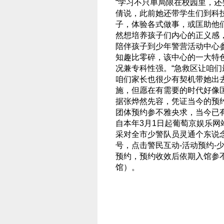
“学习不只单局限在校园里，还
倩说，此前她还带学生们到科
子，体验各式做事，或匡助他
然想培养孩子们内心的正义感
陪伴孩子到少年警营活动中心
知趣比零碎，该中心的一大特
况兼专科性强。“急救区让咱
咱们家长也很少有契机带她出
施，但愿在有需要的时代好像
据张烨然先容，凭证当今的预
团体预约参不雅央求，当今已
自本年3月1日起葡萄京娱乐
采对全市少警队员灵通个东说念
号，点击警民互动-活动预约-
预约，预约收效后依期入馆参
馆）。