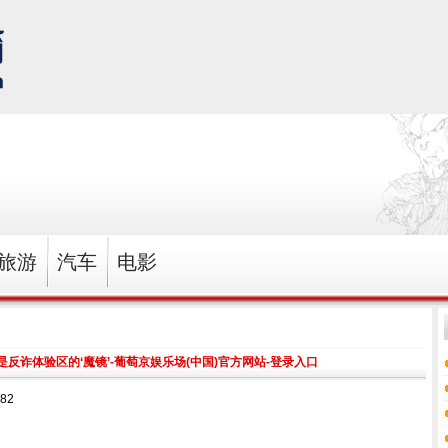
旅游
汽车
电影
反诈体验区的‘魔镜’-葡萄京娱乐场(中国)官方网站-登录入口
82