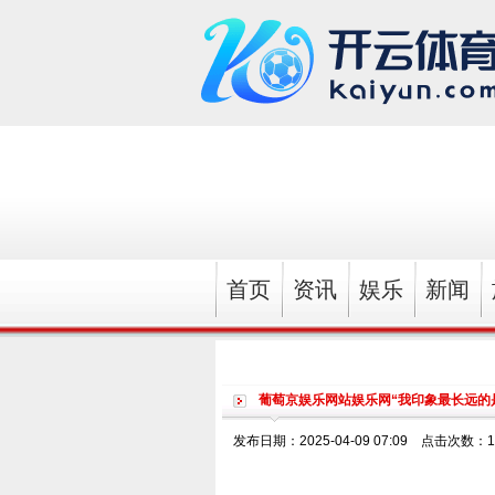
首页
资讯
娱乐
新闻
葡萄京娱乐网站娱乐网“我印象最长远的是
发布日期：2025-04-09 07:09 点击次数：1