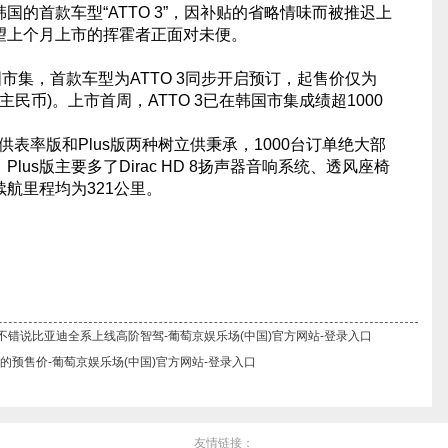
国的首款车型“ATTO 3”，因补贴的省略情味而被推迟上
望上个月上市的挥霍者正面对未便。
国市集，首款车型为ATTO 3同步开启预订，起售价仅为
说念主民币)。上市首周，ATTO 3已在韩国市集成绩超1000
提供表率版和Plus版两种树立供秉承，1000台订单绝大部
Plus版主要多了Dirac HD 8扬声器音响系统、透风座椅
航里程均为321公里。
站不错说比亚迪全系上线高阶智驾-葡萄京娱乐场(中国)官方网站-登录入口
万的预售价-葡萄京娱乐场(中国)官方网站-登录入口
友情链接：