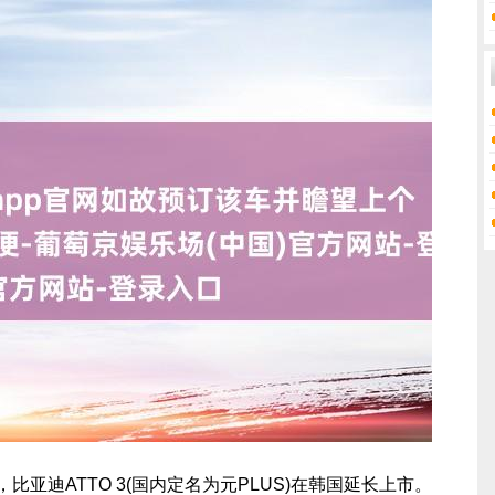
比亚迪ATTO 3(国内定名为元PLUS)在韩国延长上市。