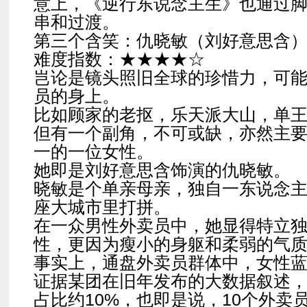
意上，《逆行东说念主生》也通过
串和过渡。
第三个含笑：仇晓敏（刘好意思含
难度指数：★★★★☆
岂论是镜头照旧全球的珍惜力，可
员的身上。
比如顾家的老抠，乐天派大山，单
但有一个副角，不可或缺，亦然主
一的一位女性。
她即是刘好意思含饰演的仇晓敏。
晓敏是个单亲母亲，独自一东说念
座大城市里打拼。
在一众男性外卖员中，她显得特立
性，更因为瘦小的身躯和柔弱的气
事实上，通盘外卖员群体中，女性
证据某团在旧年发布的大数据叙述
占比约10%，也即是说，10个外卖