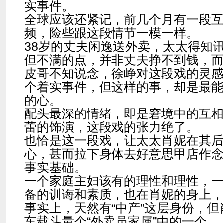
实事件。
全球应该还紧记，前几个月有一段
频，险些跟这段情节一模一样。
38岁的丈夫闲逸送外卖，太太得知
但不满的点，并非丈夫挣不到钱，
皮哥不知说念，徐峥对这段戏的灵
个着实事件，但这样的事，却是最
的心。
配头最深的情绪，即是窘境中的互
蕾的饰演，这段戏的张力绝了。
也恰是这一段戏，让太太肖妮在其
心，甚而拉下身体去好意思甲店作
事实基础。
一个家庭主妇该有的理性和理性，
备的训诲和素质，也在肖妮的身上
事实上，天然有“中产”这层身份，
车载斗量个“外卖员家属”中的一个。