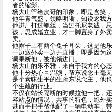
者的缩影。
杨大山留给皮哥的印象，即是含笑
他年青气盛，领略明晰，知说念我
他进厂打过螺丝，当过托尼老诚，
孩，思成婚立业，才一脚置身了外
卖。
他帽子上有两个兔子耳朵，这是他
一边送外卖一边开直播，即是因为
调果断他，被他领进门。
杨大山的乐不雅，来自于我方的心
他十分热心且温煦，帮东说念主毫
是个素昧生平的生疏东说念主，他
个生疏的行业。
不仅在站长隔断的时候拉他一把，
容站点的情况，共事的特色，跑外
甚而手把手帮他配了一辆电动车，