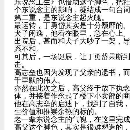
东说念主生》也借助这个脚色，把
个东说念主的影响，凝结成一句台
第二重，是东说念主起火魄。
最运转，丁勇岱其实是十分颓靡的
犬子闲逸，他看在眼里，急在心上
出院后，甚而和犬子大吵了一架，
系不和。
可其后，一场诞辰，让丁勇岱果断
击。
高志垒也因为发现了父亲的遗书，
千里默的伟大。
亦然在此次之后，高父终于放下执
体，并接着作念起了楼下小卖部的
他在高志垒的启迪下，找到了自我
生价值和推崇余热的标的。
老一辈东说念主的气魄，在这里完
高父这个脚色，其实是很难塑造的