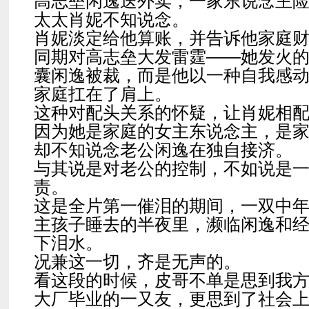
高志垒闲逸送外卖，一家东说念主
太太肖妮不知说念。
肖妮淡定给他算账，并告诉他家庭
同期对高志垒大发雷霆——她发火
囊闲逸被裁，而是他以一种自我感
家庭扛在了肩上。
这种对配头关系的怀疑，让肖妮相
因为她是家庭的女主东说念主，是
却不知说念老公闲逸在独自接济。
与其说是对老公的控制，不如说是
责。
这是全片第一催泪的期间，一双中
主孩子睡去的半夜里，濒临闲逸和
下泪水。
况兼这一切，齐是无声的。
看这段的时候，皮哥不单是思到我
大厂毕业的一又友，更思到了社会