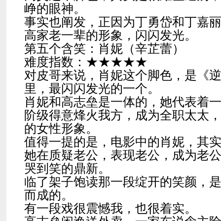
峥的眼神。
事实也阐发，正因为丁勇岱和丁嘉
高家老一辈的形象，闪闪发光。
第五个含笑：肖妮（辛芷蕾）
难度指数：★★★★★
对皮哥来说，肖妮这个脚色，是《
里，最闪闪发光的一个。
肖妮和高志垒是一体的，她代表着
阶级得意烽火我方，成为全职太太
的女性形象。
值得一提的是，电影中的肖妮，其
她在质疑老公，表现老公，成为老
哭到笑的鼎新。
临了架子饱读那一段绽开的笑颜，
而成的。
有一段戏很震憾我，也很着实。