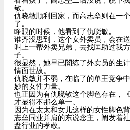
看着孩子，高志垒二话没说，脱下
敏。
仇晓敏顺利回家，而高志垒则在一
了。
睁眼的时候，他看到了仇晓敏。
谁齐没思到，这个女外卖员，会在
叫上一帮外卖兄弟，去找匡助过我
子。
很显然，她早已闇练了外卖员的生
情面世故。
仇晓敏并不弱，在临了的单王竞争
妙的女性力量。
也正因为有仇晓敏这个脚色存在，
才显得不那么单一。
因为在太太和女儿这样的女性脚色
志垒同业并肩的东说念主，阐发着
盘行业的孝敬。