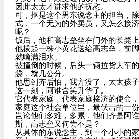
因此太太才讲求他的抚慰。
可，抠是这个男东说念主的担当，
式，一个无为的外卖员，又怎么接
呢？
饭后，他和高志垒坐在门外的长凳
他拔起一株小黄花送给高志垒，前
就噙满泪水。
被撞倒的时候，后头一辆拉货大车
袋，就几公分。
他思到齐后怕，我方没了，太太孩
这一刻，阿谁含笑升华了。
它代表家庭，代表家庭接济的使命
家庭这个社会单位里，最伏击的一
岂论他们多难，多累，他们齐是阿
斯，高志垒又何尝不是？
从具体的东说念主，到一个小小的家