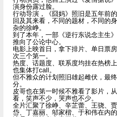
演身份露过脸。
行动导演，《囧妈》照旧是五年前
回及其来看，不同的题材，不同的
杂的徐峥。
到了本年，一部《逆行东说念主生》
推向了公论中心。
电影上映首日，拿下排片、单日票
次三个第一。
热度、话题度、联系度均挂在热榜
也集体打call。
但不雅众的计划照旧雄起雌伏，最终豆
分。
皮哥也在第一时候不雅看了影片，
看，笑声不少，哭声也不少。
全片汇聚了徐峥、辛芷蕾、王骁、
岱、丁嘉丽、邬家楷、于和伟在内