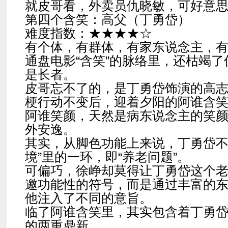
就皮哥看，外卖员仇晓敏，可好意
第四个含笑：高父（丁勇岱）
难度指数：★★★★☆
有个体，有群体，有家东说念主，
通盘电影“含笑”的脉络里，还枯竭
是长者。
皮哥忘不了的，是丁勇岱饰演的高
梗行动不变后，迎着夕阳的阿谁含
阿谁笑颜，天然是病东说念主的笑
外安逸。
其实，从脚色功能上来说，丁勇岱不
境”里的一环，即“养老问题”。
可偏巧，徐峥却莫得让丁勇岱这个
邀功能性的符号，而是通过丰富的
他注入了不同的意旨。
临了阿谁含笑里，其实包含着丁勇
的两重鼎新。