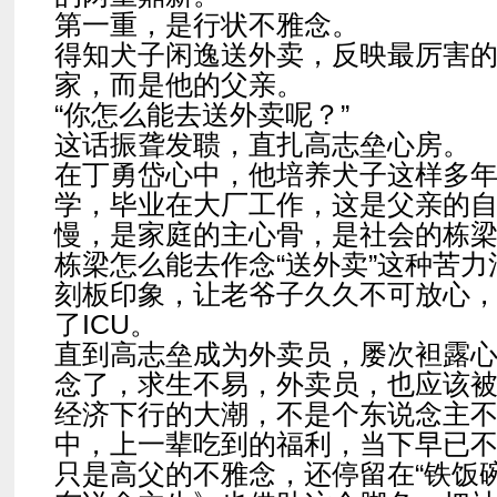
第一重，是行状不雅念。
得知犬子闲逸送外卖，反映最厉害
家，而是他的父亲。
“你怎么能去送外卖呢？”
这话振聋发聩，直扎高志垒心房。
在丁勇岱心中，他培养犬子这样多
学，毕业在大厂工作，这是父亲的
慢，是家庭的主心骨，是社会的栋
栋梁怎么能去作念“送外卖”这种苦力
刻板印象，让老爷子久久不可放心
了ICU。
直到高志垒成为外卖员，屡次袒露
念了，求生不易，外卖员，也应该
经济下行的大潮，不是个东说念主
中，上一辈吃到的福利，当下早已
只是高父的不雅念，还停留在“铁饭