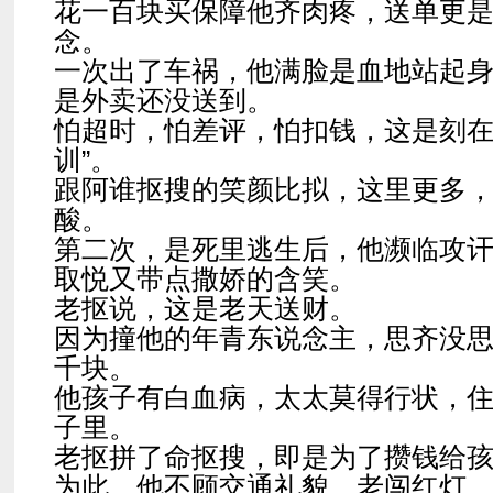
花一百块买保障他齐肉疼，送单更
念。
一次出了车祸，他满脸是血地站起
是外卖还没送到。
怕超时，怕差评，怕扣钱，这是刻在
训”。
跟阿谁抠搜的笑颜比拟，这里更多
酸。
第二次，是死里逃生后，他濒临攻
取悦又带点撒娇的含笑。
老抠说，这是老天送财。
因为撞他的年青东说念主，思齐没
千块。
他孩子有白血病，太太莫得行状，
子里。
老抠拼了命抠搜，即是为了攒钱给
为此，他不顾交通礼貌，老闯红灯