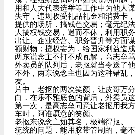
用和人大代表选举等工作中为他人
失守，违规收受礼品礼金和消费卡
提供的场所，搞钱色交易；毫无纪
大搞权钱交易，退而不休，利用职
出让、企业经营、职务晋升等方面
额财物；擅权妄为，给国家利益造
两东说念主不打不成瓦解，高志垒
外卖员的队列后，老抠就当令送了
不外，两东说念主也因为这种错乱
友。
片中，老抠的两次笑颜，让皮哥万
白，在乐不雅底色的背后，外卖员
第一次，是高志垒同意让老抠用我
车时，阿谁愿意的笑颜。
老抠东说念主如其名，极端得抠。
统统的问题，能用胶带管制的，毫