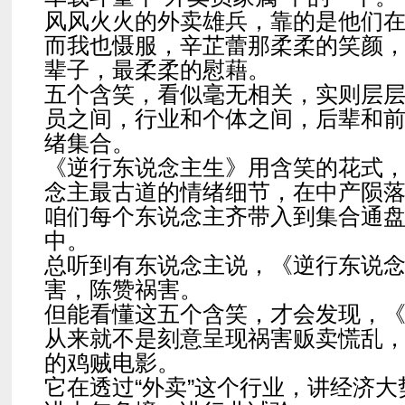
风风火火的外卖雄兵，靠的是他们
而我也慑服，辛芷蕾那柔柔的笑颜
辈子，最柔柔的慰藉。
五个含笑，看似毫无相关，实则层
员之间，行业和个体之间，后辈和
绪集合。
《逆行东说念主生》用含笑的花式
念主最古道的情绪细节，在中产陨
咱们每个东说念主齐带入到集合通
中。
总听到有东说念主说，《逆行东说
害，陈赞祸害。
但能看懂这五个含笑，才会发现，
从来就不是刻意呈现祸害贩卖慌乱
的鸡贼电影。
它在透过“外卖”这个行业，讲经济