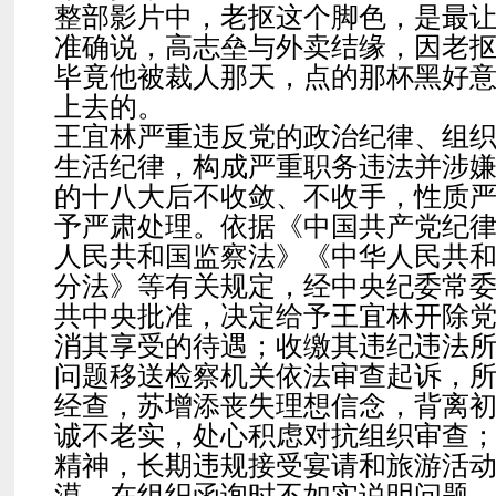
整部影片中，老抠这个脚色，是最
准确说，高志垒与外卖结缘，因老
毕竟他被裁人那天，点的那杯黑好
上去的。
王宜林严重违反党的政治纪律、组
生活纪律，构成严重职务违法并涉
的十八大后不收敛、不收手，性质
予严肃处理。依据《中国共产党纪
人民共和国监察法》《中华人民共
分法》等有关规定，经中央纪委常
共中央批准，决定给予王宜林开除
消其享受的待遇；收缴其违纪违法
问题移送检察机关依法审查起诉，
经查，苏增添丧失理想信念，背离
诚不老实，处心积虑对抗组织审查
精神，长期违规接受宴请和旅游活
漠，在组织函询时不如实说明问题