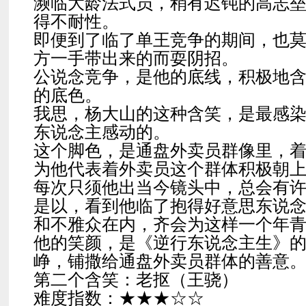
濒临大龄法式员，稍有迟钝的高志
得不耐性。
即便到了临了单王竞争的期间，也
方一手带出来的而耍阴招。
公说念竞争，是他的底线，积极地
的底色。
我思，杨大山的这种含笑，是最感
东说念主感动的。
这个脚色，是通盘外卖员群像里，
为他代表着外卖员这个群体积极朝
每次只须他出当今镜头中，总会有
是以，看到他临了抱得好意思东说
和不雅众在内，齐会为这样一个年
他的笑颜，是《逆行东说念主生》
峥，铺撒给通盘外卖员群体的善意
第二个含笑：老抠（王骁）
难度指数：★★★☆☆