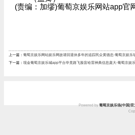
(责编：加缪)葡萄京娱乐网站app官
上一篇：
葡萄京娱乐网站娱乐网故请回退休多年的追踪民众黄德忠-葡萄京娱乐场
下一篇：
现金葡萄京娱乐城app平台毕竟路飞脸盲哈雷神典信息庞大-葡萄京娱乐
Powered by
葡萄京娱乐场(中国)官
Cop