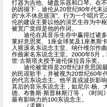
打器为吉他、键盘乐器和口琴。在
的因循下，迪伦从20世纪80年代末
的“永不休息巡演”。行为一个唱片
伦的建设主要以他的演艺生存为中
被宽广觉得是他的作词。
迪伦在其音乐生存中赢得过诸多奖
莱好意思奖、1座金球奖及1座奥斯
入摇滚名东说念主堂、纳什维尔作
作曲家名东说念主堂。2000年5月
世·古斯塔夫授予迪伦保拉音乐奖。
迪伦被觉得是20世纪好意思国最
的民谣歌手，并被视为20世纪60年
的代言东说念主。他平直或波折影
其后的音乐东说念主，如尼尔·杨、大
德、布鲁斯·斯普林斯汀等，《时间
最有影响力的100东说念主。
（孟卿）