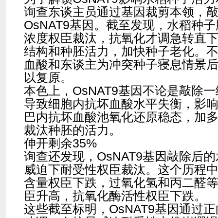
询查东谈主员通过基因裁剪本领，
OsNAT9基因。截至发现，水稻种
浓度权臣裁汰，抗氧化才调急转直
结构和种胚活力，加快种子老化。
血酸和东谈主为冲突种子寝息情景
以复原。
本色上，OsNAT9基因不论是敲除
导致细胞内抗坏血酸水平失衡，影
巴内抗坏血酸池氧化还原稳态，加
裁汰种胚的活力。
伸开剩余35%
询查还发现，OsNAT9基因敲除后
威迫下耐受性权臣裁汰。这个历程
含量权臣下跌，过氧化氢和丙二醛
臣升高，抗氧化酶活性权臣下跌。
这些截至标明，OsNAT9基因通过