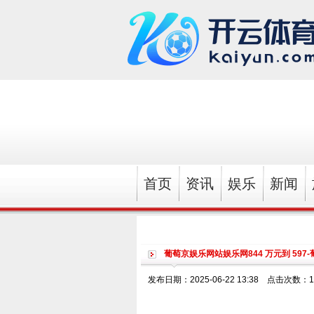
首页
资讯
娱乐
新闻
葡萄京娱乐网站娱乐网844 万元到 597
发布日期：2025-06-22 13:38 点击次数：1