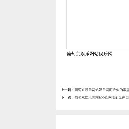
葡萄京娱乐网站娱乐网
上一篇：
葡萄京娱乐网站娱乐网而近似的车型
下一篇：
葡萄京娱乐网站app官网咱们全家自