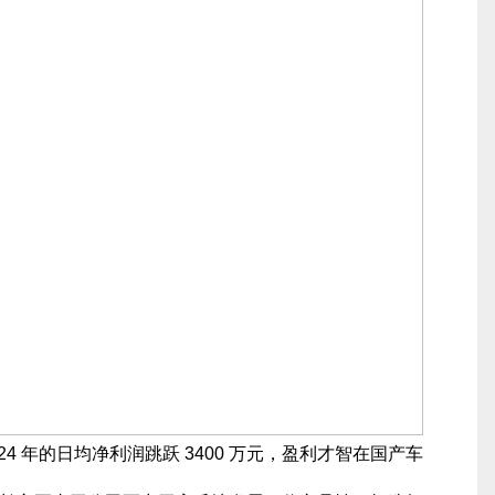
24 年的日均净利润跳跃 3400 万元，盈利才智在国产车