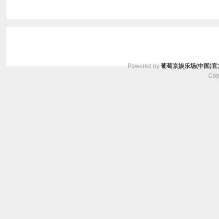
Powered by
葡萄京娱乐场(中国)官
Cop