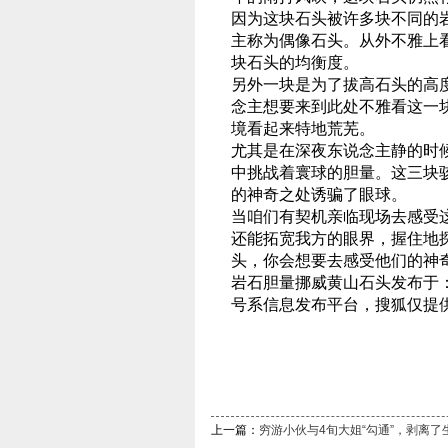
因为这块石头被许多块不同的
主称为偶像石头。从外不雅上
块石头的均衡度。
另外一块是为了拔高石头的高
念主想要来到此处不雅看这一
境看起来特地荒芜。
尤其是在深夜东说念主静的时
中挑战着寰球的胆量。这三块
的神奇之处诱骗了眼球。
当咱们有契机亲临现场去感受
还能拓宽我方的眼界，握住地
头，你会想要去感受他们的神
岩石胆量挪威黄山石头发布于
号系信息发布平台，搜狐仅提
上一篇：
穷游小伙与4旬大姐“勾通”，剥离