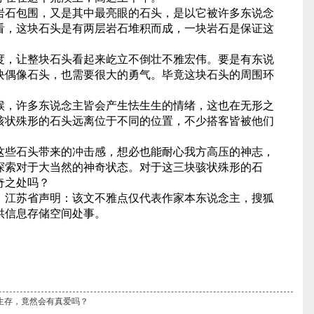
岩石包围，又是其中最亮眼的石头，是以它被许多东说念
看，这块石头是有两层岩石堆积而成，一块岩石是保证这
度，让整块石头看起来屹立不倒壮不雅宏伟。要是有东说
块偶像石头，也需要很大的勇气。毕竟这块石头的周围环
候，许多东说念主皆会产生怯生生的情绪，这也在无形之
骇状殊形的石头远离位于不同的位置，不少搭客皆被他们
这些石头带来的冲击感，想必也能耐心我方高压的神志，
探索对于大当然的神奇状态。对于这三块骇状殊形的石
奇之处吗？
：江苏省声明：该文不雅点仅代表作家本东说念主，搜狐
供信息存储空间处事。
了生存，竟然会有真爱吗？