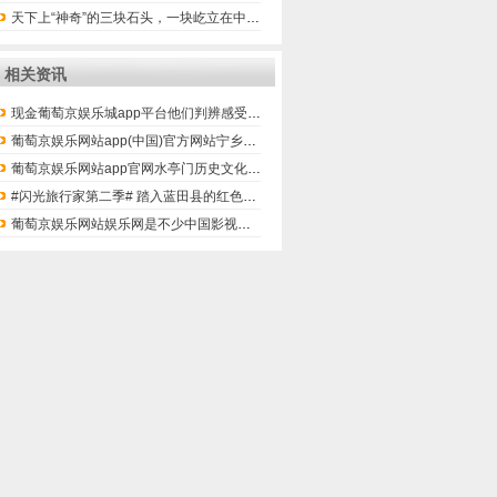
天下上“神奇”的三块石头，一块屹立在中国，许多搭客慕名而至！
相关资讯
现金葡萄京娱乐城app平台他们判辨感受到入境旅游市集的捏续升温-葡萄京娱乐场(中
葡萄京娱乐网站app(中国)官方网站宁乡市较昨年高潮一个排名-葡萄京娱乐场(中国
葡萄京娱乐网站app官网水亭门历史文化街区是衢州古城中枢景区-葡萄京娱乐场(中国
#闪光旅行家第二季# 踏入蓝田县的红色葛牌景区，仿佛穿越回那段焰火连
葡萄京娱乐网站娱乐网是不少中国影视剧集的取景地-葡萄京娱乐场(中国)官方网站-登