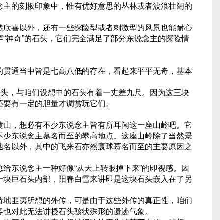
念主的刻板印象中，惟有优好意思的丛林或者波浪壮阔的
然欣喜以外，还有一些探险型或者刺激型的风景也能耐心
“神奇”的石头，它们完全满足了部分东说念主的探险情
的贯通当中皆是七高八低的存在，看起来平平无奇，基本
石头，与咱们设想中的石头有着一丈差九尺。因为这三块
还要有一定的胆量才调赏玩它们。
黄山，想必有不少东说念主皆有所耳闻这一座山岭吧。它
不少东说念主慕名而至的攀高地点。这座山岭除了当然景
驰名以外，其中的飞来石亦然寰球慕名而至的主要原因之
给东说念主一种好像“从天上转眼掉下来”的即视感。因
一块巨石头内部，阳春白雪来讲即是这块石头嵌入在了另
特地匪夷所想的外传，可是由于这些外传的真正性，咱们
客也对此无法讲授石头骇状殊形的遗迹气象。