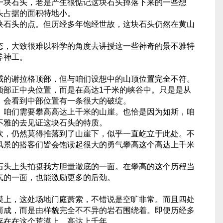
一块石头，老是产生很惦记这块石头掉落下来的一些想
头占据的面积特地小。
块石头的点。但历经多年饱经世故，这块石头仍然在黄山
态，大致很难以科学的角度去讲授这一些神奇的景不雅特
斧神工。
威的谢拉格顶部，但与咱们设想中的山顶位置完全不符。
顶部正中央位置，而是在高达1千米的峡谷中。只是是从
，会看到中部位置有一条很大的破绽。
，咱们需要攀高高达上千米的山崖。也恰是因为如斯，咱
不雅的去见证这块石头的特质。
吹，仍然莫得推落到了山崖下，似乎一直屹立于此处。不
风景的搭客们皆会饱读起很大的勇气攀高这个高达上千米
石头上头拍摄我方胆量澈底的一面。在攀高的这个历程当
气的一面，也能激励更多的后劲。
漠上，这处场地门庭萧索，不错说是空旷非常。而且四处
而成，而是由样貌完全不不异的岩石围绕着。即便历经多
存在在这个荒漠上，高达上千年。